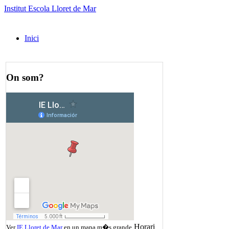
Institut Escola Lloret de Mar
Inici
On som?
Horari
Ver
IE Lloret de Mar
en un mapa m�s grande